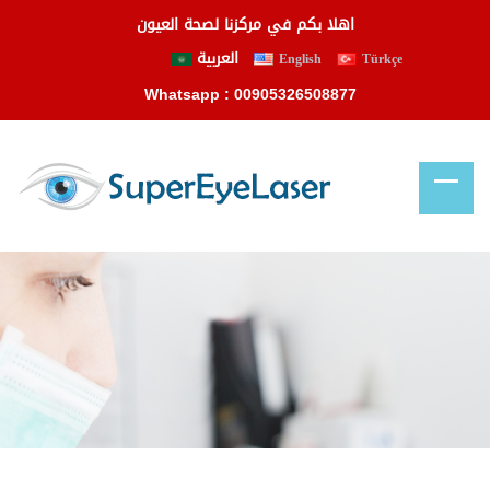
اهلا بكم في مركزنا لصحة العيون
العربية
English
Türkçe
Whatsapp : 00905326508877