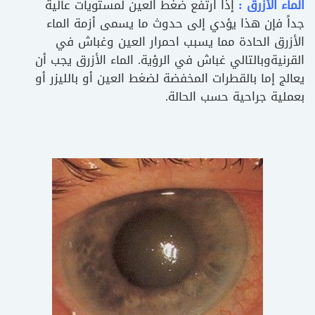
الماء الأزرق :
إذا ارتفع ضغط العين لمستويات عالية
جداً فإن هذا يؤدي إلى حدوث ما يسمى أزمة الماء
الأزرق الحادة مما يسبب احمرار العين وغباش في
القرنيةوبالتالي غباش في الرؤية. الماء الأزرق يجب أن
يعالج إما بالقطرات المخفضة لضغط العين أو بالليزر أو
بعملية جراحية حسب الحالة.