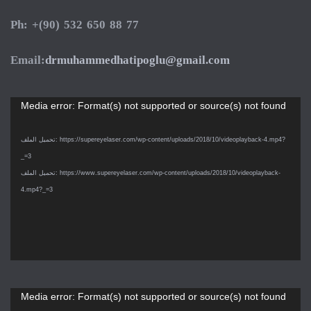
Ph: +(90) 532 650 88 77
Email:
drmuhammedhatipoglu@gmail.com
مشغل
Media error: Format(s) not supported or source(s) not found
الفيديو
تحميل الملف: https://supereyelaser.com/wp-content/uploads/2018/10/videoplayback-4.mp4?
_=3
تحميل الملف: https://www.supereyelaser.com/wp-content/uploads/2018/10/videoplayback-
4.mp4?_=3
مشغل
Media error: Format(s) not supported or source(s) not found