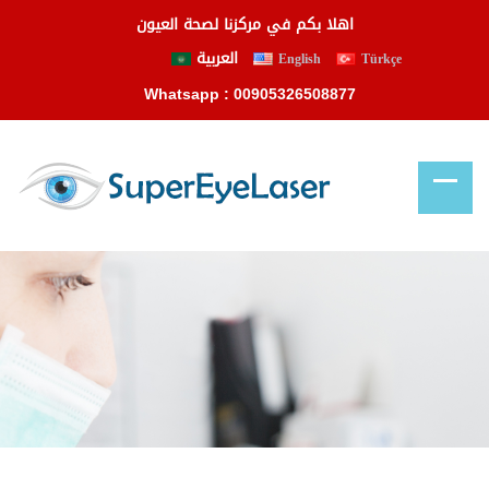
اهلا بكم في مركزنا لصحة العيون
العربية
English
Türkçe
Whatsapp : 00905326508877