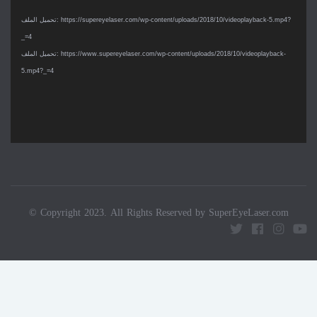
الفيديو
تحميل الملف: https://supereyelaser.com/wp-content/uploads/2018/10/videoplayback-5.mp4?
_=4
تحميل الملف: https://www.supereyelaser.com/wp-content/uploads/2018/10/videoplayback-
5.mp4?_=4
© Copyright 2023. All Rights Reserved by SuperEyeLaser.com